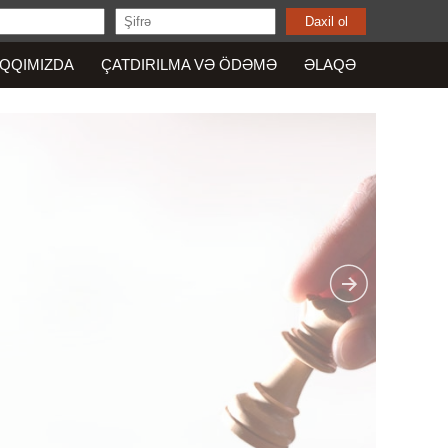
QQIMIZDA
ÇATDIRILMA VƏ ÖDƏMƏ
ƏLAQƏ
Məğlubiyyət tanımayan insanlar üçün VİP