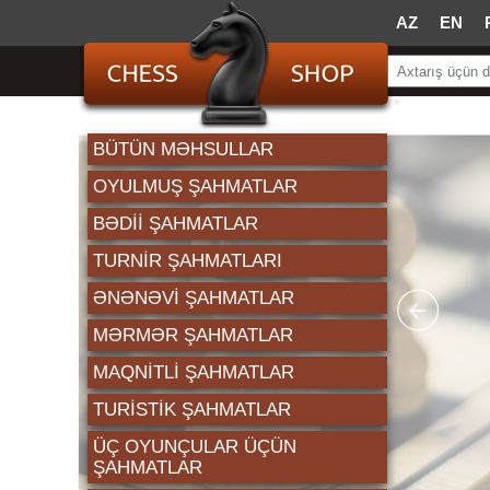
AZ
EN
BÜTÜN MƏHSULLAR
OYULMUŞ ŞAHMATLAR
BƏDII ŞAHMATLAR
TURNIR ŞAHMATLARI
ƏNƏNƏVI ŞAHMATLAR
MƏRMƏR ŞAHMATLAR
MAQNITLI ŞAHMATLAR
TURISTIK ŞAHMATLAR
ÜÇ OYUNÇULAR ÜÇÜN
ŞAHMATLAR