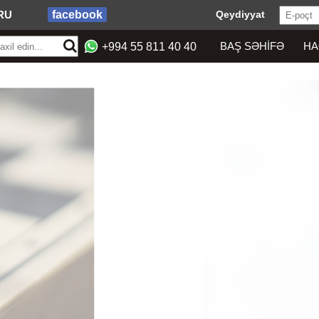
RU
facebook
Qeydiyyat
BAŞ SƏHIFƏ
HA
+994 55 811 40 40