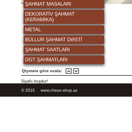
ŞAHMAT MASALARI
DEKORATİV ŞAHMAT
(KERAMIKA)
METAL
BÜLLUR ŞAHMAT DƏSTI
ŞAHMAT SAATLARI
DGT ŞAHMATLARI
Qiymətə görə sırala:
Siyahı boşdur!
© 2015 www.chess-shop.az