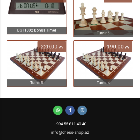
DGT1002 Bonus Timer
Turnir 6
220.00
190.00
M
M
Turnir 5
Turnir 4
+994 55 811 40 40
info@chess-shop.az