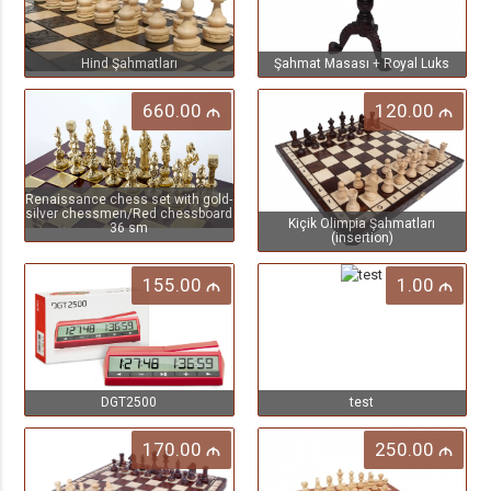
Hind Şahmatları
Şahmat Masası + Royal Luks
660.00
120.00
M
M
Renaissance chess set with gold-
silver chessmen/Red chessboard
Kiçik Olimpia Şahmatları
36 sm
(insertion)
155.00
1.00
M
M
DGT2500
test
170.00
250.00
M
M