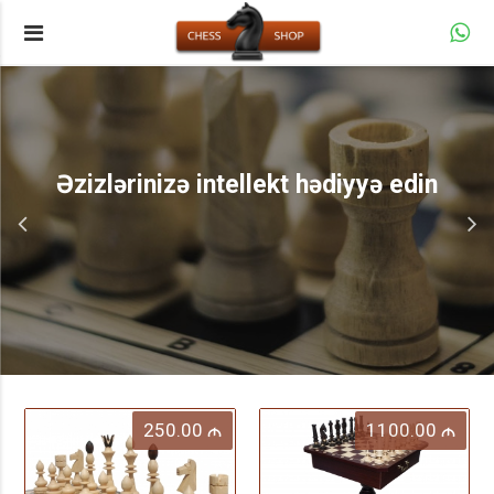
Əzizlərinizə intellekt hədiyyə edin
250.00
1100.00
M
M