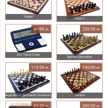
Yupiter
Turnir 7
80.00
220.00
M
M
DGT Travel Timer
Spartan Şahmatları
110.00
190.00
M
M
Kiçik Mirvari Şahmatları (insertion)
Senator
65.00
250.00
M
M