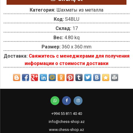
Категория:
Шахматы из металла
Код:
S4BLU
Склад:
17
Вес:
4.80 kq
Размер:
360 x 360 mm
Доставка:
Свяжитесь с менеджерами для получения
информации о стоимости доставки
+994 55 811 40 40
info@chess-shop.az
www.chess-shop.az